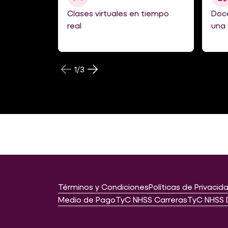
Clases virtuales en tiempo
Doc
real
una 
1
/
3
Términos y Condiciones
Políticas de Privacid
Medio de Pago
TyC NHSS Carreras
TyC NHSS 