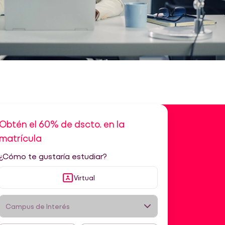
Obtén el 60% de dscto. en la
matrícula
¿Cómo te gustaría estudiar?
Virtual