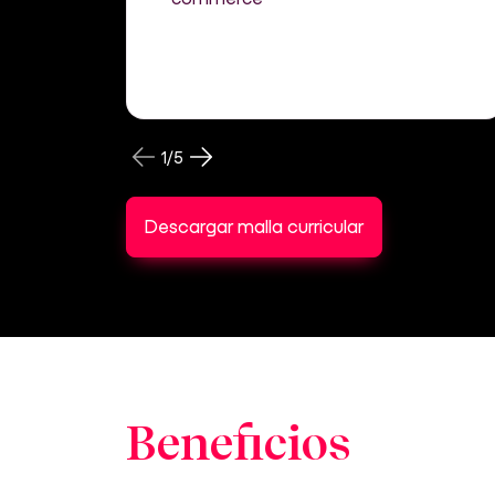
1
/
5
Descargar malla curricular
Beneficios