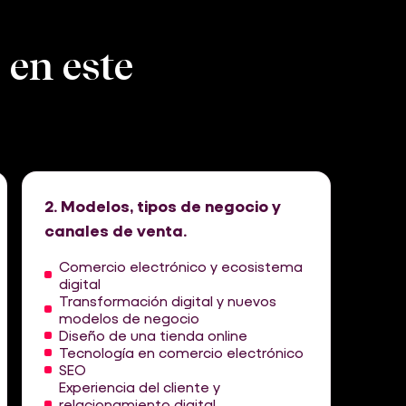
en este
2. Modelos, tipos de negocio y
3. E
canales de venta.
Mark
Comercio electrónico y ecosistema
Est
digital
Téc
Transformación digital y nuevos
onl
modelos de negocio
Nic
Diseño de una tienda online
onl
Tecnología en comercio electrónico
Mar
SEO
Tie
Experiencia del cliente y
Tie
relacionamiento digital