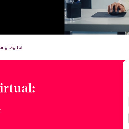
ng Digital
irtual:
e