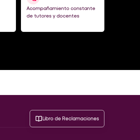
Acompañamiento constante
Material 
de tutores y docentes
Ebooks, po
vídeos
Libro de Reclamaciones