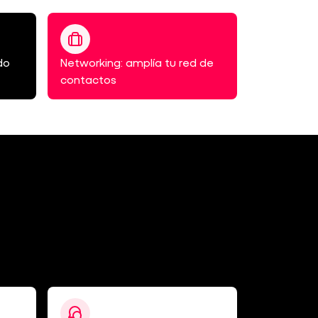
do
Networking: amplía tu red de
Accede a 
contactos
laboral