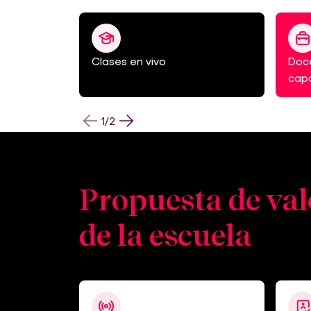
Clases en vivo
Doc
cap
1
/
2
Propuesta de va
de la escuela