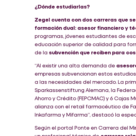
¿Dónde estudiarlas?
Zegel cuenta con dos carreras que se
formación dual: asesor financiero y t
programas, jóvenes estudiantes de es
educación superior de calidad para for
de la
subvención que reciben para cos
“Al existir una alta demanda de
asesore
empresas subvencionan estos estudios 
a las necesidades del mercado. La prime
Sparkassenstiftung Alemana, la Federa
Ahorro y Crédito (FEPCMAC) y 6 Cajas M
alianza con el retail farmacéutico de 
Inkafarma y Mifarma”, destacó la especi
Según el portal Ponte en Carrera del Mi
un profesional técnico de
carreras rel