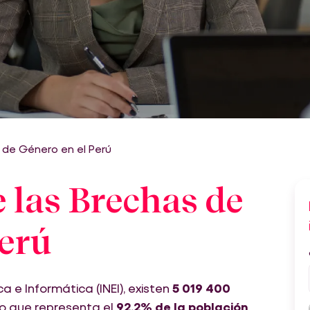
 de Género en el Perú
 las Brechas de
Perú
a e Informática (INEI), existen
5 019 400
 lo que representa el
92.2% de la población