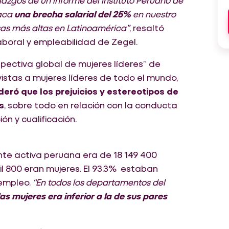
llazgos de un informe del Instituto Peruano de
taca
una brecha salarial del 25%
en nuestro
sas más altas en Latinoamérica”
, resaltó
laboral y empleabilidad de Zegel.
pectiva global de mujeres líderes” de
vistas a mujeres líderes de todo el mundo,
eró que los prejuicios y estereotipos de
s
, sobre todo en relación con la conducta
n y cualificación.
te activa peruana era de 18 149 400
mil 800 eran mujeres. El 93.3% estaban
sempleo.
“En todos los departamentos del
s mujeres era inferior a la de sus pares