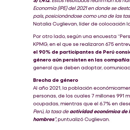
S/1,412
. Estos resultados reafirman los ha
Economía (IPE) del 2021 en donde se des
país, posicionándose como una de las ta
Natalia Cuglievan, líder de colocación 
Por otro lado, según una encuesta “Pers
KPMG, en el que se realizaron 675 entre
el 90% de participantes de Perú consid
género aún persisten en las compañía
general que deben adoptar, comunicació
Brecha de género
Al año 2021, la población económicamen
personas, de los cuales 7 millones 991 
ocupadas, mientras que el 6.7% en de
Perú, la tasa de
actividad económica de la
hombres
”,
puntualizó Cuglievan.